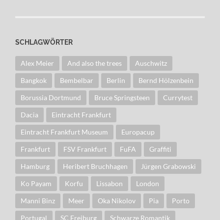
SCHLAGWÖRTER
Alex Meier
And also the trees
Auschwitz
Bangkok
Bembelbar
Berlin
Bernd Hölzenbein
Borussia Dortmund
Bruce Springsteen
Currytest
Dacia
Eintracht Frankfurt
Eintracht Frankfurt Museum
Europacup
Frankfurt
FSV Frankfurt
FuFA
Graffiti
Hamburg
Heribert Bruchhagen
Jürgen Grabowski
Ko Payam
Korfu
Lissabon
London
Manni Binz
Meer
Oka Nikolov
Pia
Porto
Portugal
SC Freiburg
Schwarze Romantik