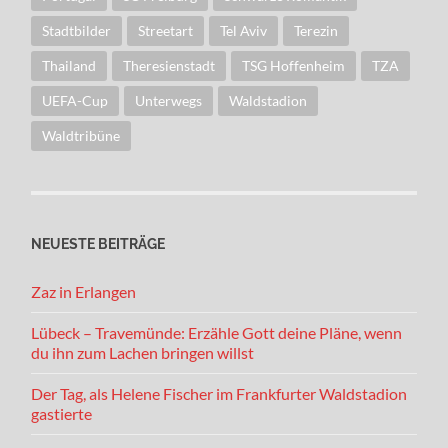
Stadtbilder
Streetart
Tel Aviv
Terezin
Thailand
Theresienstadt
TSG Hoffenheim
TZA
UEFA-Cup
Unterwegs
Waldstadion
Waldtribüne
NEUESTE BEITRÄGE
Zaz in Erlangen
Lübeck – Travemünde: Erzähle Gott deine Pläne, wenn
du ihn zum Lachen bringen willst
Der Tag, als Helene Fischer im Frankfurter Waldstadion
gastierte