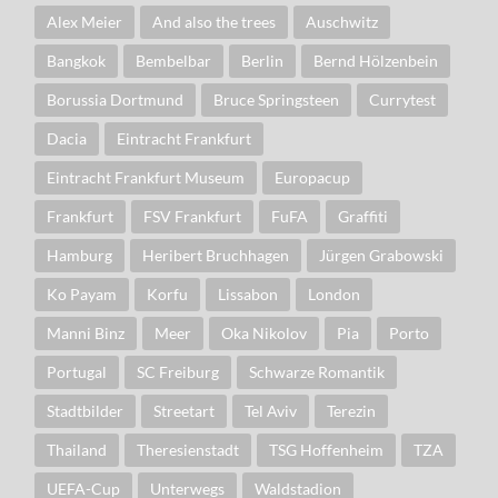
Alex Meier
And also the trees
Auschwitz
Bangkok
Bembelbar
Berlin
Bernd Hölzenbein
Borussia Dortmund
Bruce Springsteen
Currytest
Dacia
Eintracht Frankfurt
Eintracht Frankfurt Museum
Europacup
Frankfurt
FSV Frankfurt
FuFA
Graffiti
Hamburg
Heribert Bruchhagen
Jürgen Grabowski
Ko Payam
Korfu
Lissabon
London
Manni Binz
Meer
Oka Nikolov
Pia
Porto
Portugal
SC Freiburg
Schwarze Romantik
Stadtbilder
Streetart
Tel Aviv
Terezin
Thailand
Theresienstadt
TSG Hoffenheim
TZA
UEFA-Cup
Unterwegs
Waldstadion