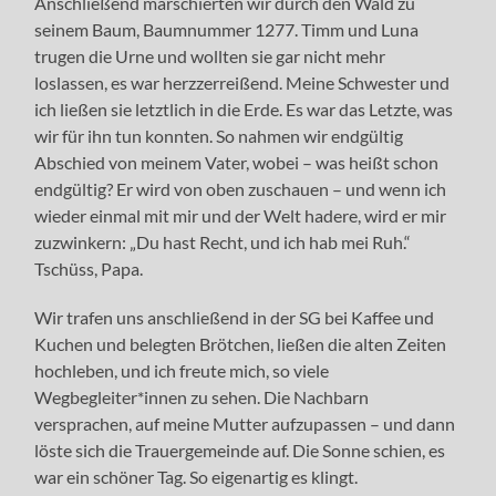
Anschließend marschierten wir durch den Wald zu
seinem Baum, Baumnummer 1277. Timm und Luna
trugen die Urne und wollten sie gar nicht mehr
loslassen, es war herzzerreißend. Meine Schwester und
ich ließen sie letztlich in die Erde. Es war das Letzte, was
wir für ihn tun konnten. So nahmen wir endgültig
Abschied von meinem Vater, wobei – was heißt schon
endgültig? Er wird von oben zuschauen – und wenn ich
wieder einmal mit mir und der Welt hadere, wird er mir
zuzwinkern: „Du hast Recht, und ich hab mei Ruh.“
Tschüss, Papa.
Wir trafen uns anschließend in der SG bei Kaffee und
Kuchen und belegten Brötchen, ließen die alten Zeiten
hochleben, und ich freute mich, so viele
Wegbegleiter*innen zu sehen. Die Nachbarn
versprachen, auf meine Mutter aufzupassen – und dann
löste sich die Trauergemeinde auf. Die Sonne schien, es
war ein schöner Tag. So eigenartig es klingt.