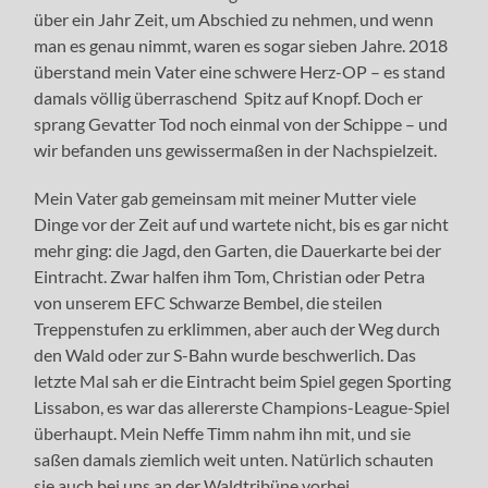
über ein Jahr Zeit, um Abschied zu nehmen, und wenn
man es genau nimmt, waren es sogar sieben Jahre. 2018
überstand mein Vater eine schwere Herz-OP – es stand
damals völlig überraschend Spitz auf Knopf. Doch er
sprang Gevatter Tod noch einmal von der Schippe – und
wir befanden uns gewissermaßen in der Nachspielzeit.
Mein Vater gab gemeinsam mit meiner Mutter viele
Dinge vor der Zeit auf und wartete nicht, bis es gar nicht
mehr ging: die Jagd, den Garten, die Dauerkarte bei der
Eintracht. Zwar halfen ihm Tom, Christian oder Petra
von unserem EFC Schwarze Bembel, die steilen
Treppenstufen zu erklimmen, aber auch der Weg durch
den Wald oder zur S-Bahn wurde beschwerlich. Das
letzte Mal sah er die Eintracht beim Spiel gegen Sporting
Lissabon, es war das allererste Champions-League-Spiel
überhaupt. Mein Neffe Timm nahm ihn mit, und sie
saßen damals ziemlich weit unten. Natürlich schauten
sie auch bei uns an der Waldtribüne vorbei.