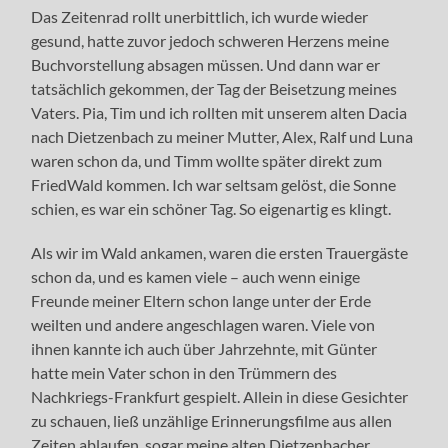
Das Zeitenrad rollt unerbittlich, ich wurde wieder
gesund, hatte zuvor jedoch schweren Herzens meine
Buchvorstellung absagen müssen. Und dann war er
tatsächlich gekommen, der Tag der Beisetzung meines
Vaters. Pia, Tim und ich rollten mit unserem alten Dacia
nach Dietzenbach zu meiner Mutter, Alex, Ralf und Luna
waren schon da, und Timm wollte später direkt zum
FriedWald kommen. Ich war seltsam gelöst, die Sonne
schien, es war ein schöner Tag. So eigenartig es klingt.
Als wir im Wald ankamen, waren die ersten Trauergäste
schon da, und es kamen viele – auch wenn einige
Freunde meiner Eltern schon lange unter der Erde
weilten und andere angeschlagen waren. Viele von
ihnen kannte ich auch über Jahrzehnte, mit Günter
hatte mein Vater schon in den Trümmern des
Nachkriegs-Frankfurt gespielt. Allein in diese Gesichter
zu schauen, ließ unzählige Erinnerungsfilme aus allen
Zeiten ablaufen, sogar meine alten Dietzenbacher