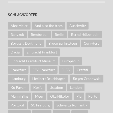
SCHLAGWÖRTER
Alex Meier
And also the trees
Auschwitz
Bangkok
Bembelbar
Berlin
Bernd Hölzenbein
Borussia Dortmund
Bruce Springsteen
Currytest
Dacia
Eintracht Frankfurt
Eintracht Frankfurt Museum
Europacup
Frankfurt
FSV Frankfurt
FuFA
Graffiti
Hamburg
Heribert Bruchhagen
Jürgen Grabowski
Ko Payam
Korfu
Lissabon
London
Manni Binz
Meer
Oka Nikolov
Pia
Porto
Portugal
SC Freiburg
Schwarze Romantik