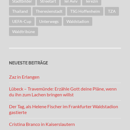
Stadtbilder
Streetart
Tel Aviv
Terezin
Thailand
Theresienstadt
TSG Hoffenheim
TZA
UEFA-Cup
Unterwegs
Waldstadion
Waldtribüne
NEUESTE BEITRÄGE
Zaz in Erlangen
Lübeck – Travemünde: Erzähle Gott deine Pläne, wenn
du ihn zum Lachen bringen willst
Der Tag, als Helene Fischer im Frankfurter Waldstadion
gastierte
Cristina Branco in Kaiserslautern