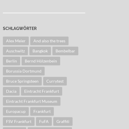
SCHLAGWÖRTER
Alex Meier
And also the trees
Auschwitz
Bangkok
Bembelbar
Berlin
Bernd Hölzenbein
Borussia Dortmund
Bruce Springsteen
Currytest
Dacia
Eintracht Frankfurt
Eintracht Frankfurt Museum
Europacup
Frankfurt
FSV Frankfurt
FuFA
Graffiti