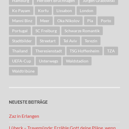
Hamburg
Heribert Bruchhagen
Jürgen Grabowski
Ko Payam
Korfu
Lissabon
London
Manni Binz
Meer
Oka Nikolov
Pia
Porto
Portugal
SC Freiburg
Schwarze Romantik
Stadtbilder
Streetart
Tel Aviv
Terezin
Thailand
Theresienstadt
TSG Hoffenheim
TZA
UEFA-Cup
Unterwegs
Waldstadion
Waldtribüne
NEUESTE BEITRÄGE
Zaz in Erlangen
Lübeck – Travemünde: Erzähle Gott deine Pläne, wenn