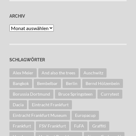
ARCHIV
Archiv
SCHLAGWÖRTER
Alex Meier
And also the trees
Auschwitz
Bangkok
Bembelbar
Berlin
Bernd Hölzenbein
Borussia Dortmund
Bruce Springsteen
Currytest
Dacia
Eintracht Frankfurt
Eintracht Frankfurt Museum
Europacup
Frankfurt
FSV Frankfurt
FuFA
Graffiti