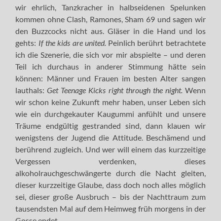
wir ehrlich, Tanzkracher in halbseidenen Spelunken
kommen ohne Clash, Ramones, Sham 69 und sagen wir
den Buzzcocks nicht aus. Gläser in die Hand und los
gehts:
If the kids are united.
Peinlich berührt betrachtete
ich die Szenerie, die sich vor mir abspielte – und deren
Teil ich durchaus in anderer Stimmung hätte sein
können: Männer und Frauen im besten Alter sangen
lauthals:
Get Teenage Kicks right through the night.
Wenn
wir schon keine Zukunft mehr haben, unser Leben sich
wie ein durchgekauter Kaugummi anfühlt und unsere
Träume endgültig gestranded sind, dann klauen wir
wenigstens der Jugend die Attitude. Beschämend und
berührend zugleich. Und wer will einem das kurzzeitige
Vergessen verdenken, dieses
alkoholrauchgeschwängerte durch die Nacht gleiten,
dieser kurzzeitige Glaube, dass doch noch alles möglich
sei, dieser große Ausbruch – bis der Nachttraum zum
tausendsten Mal auf dem Heimweg früh morgens in der
Gosse endet.