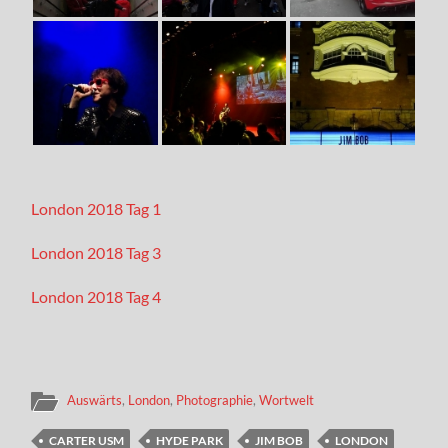
London 2018 Tag 1
London 2018 Tag 3
London 2018 Tag 4
Auswärts
,
London
,
Photographie
,
Wortwelt
CARTER USM
HYDE PARK
JIM BOB
LONDON