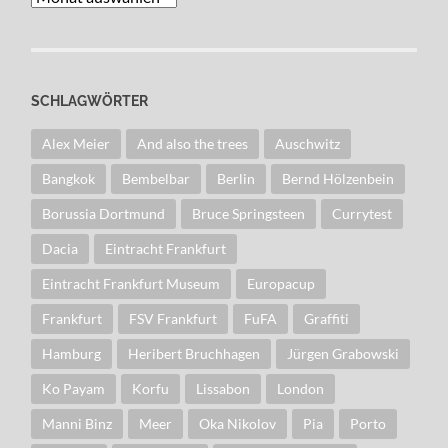
SCHLAGWÖRTER
Alex Meier
And also the trees
Auschwitz
Bangkok
Bembelbar
Berlin
Bernd Hölzenbein
Borussia Dortmund
Bruce Springsteen
Currytest
Dacia
Eintracht Frankfurt
Eintracht Frankfurt Museum
Europacup
Frankfurt
FSV Frankfurt
FuFA
Graffiti
Hamburg
Heribert Bruchhagen
Jürgen Grabowski
Ko Payam
Korfu
Lissabon
London
Manni Binz
Meer
Oka Nikolov
Pia
Porto