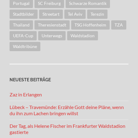
Portugal
SC Freiburg
Schwarze Romantik
Stadtbilder
Streetart
Tel Aviv
Terezin
Thailand
Theresienstadt
TSG Hoffenheim
TZA
UEFA-Cup
Unterwegs
Waldstadion
Waldtribüne
NEUESTE BEITRÄGE
Zaz in Erlangen
Lübeck – Travemünde: Erzähle Gott deine Pläne, wenn
du ihn zum Lachen bringen willst
Der Tag, als Helene Fischer im Frankfurter Waldstadion
gastierte