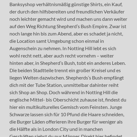
Banksyshop verhältnismäßig günstige Shirts, ein Kauf,
der durch den hilfsbereiten und freundlichen Verkäufer
noch leichter gemacht wird und machen uns dann weiter
auf den Weg Richtung Shepherd’s Bush Empire. Zwar ist
noch lange hin bis zum Abend, aber es schadet ja nicht,
die Location samt Umgebung schon einmal in
Augenschein zu nehmen. In Notting Hill lebt es sich
wohl recht nett, aber auch recht vornehm – weiter
hinten aber, in Shepherd’s Bush, tobt ein anderes Leben.
Die beiden Stadtteile trennt ein großer Kreisel und es
liegen Welten dazwischen. Shepherds’s Bush empfängt
dich mit der Tube Station, unmittelbar dahinter reiht
sich Shop an Shop. Doch während in Notting Hill die
englische Mittel- bis Oberschicht zuhause ist, findest du
hier ein multikulturelles Gemisch vom Feinsten. Junge
Schwarze lassen sich für 10 Pfund die Haare schneiden,
die Burger Läden offerieren ihre Burger für weniger als
die Hälfte als in London City und in manchen
Geschäften siehst du nur Männer. Direkt hier befindet