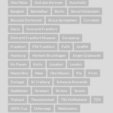
Alex Meier
And also the trees
Auschwitz
Bangkok
Bembelbar
Berlin
Bernd Hölzenbein
Borussia Dortmund
Bruce Springsteen
Currytest
Dacia
Eintracht Frankfurt
Eintracht Frankfurt Museum
Europacup
Frankfurt
FSV Frankfurt
FuFA
Graffiti
Hamburg
Heribert Bruchhagen
Jürgen Grabowski
Ko Payam
Korfu
Lissabon
London
Manni Binz
Meer
Oka Nikolov
Pia
Porto
Portugal
SC Freiburg
Schwarze Romantik
Stadtbilder
Streetart
Tel Aviv
Terezin
Thailand
Theresienstadt
TSG Hoffenheim
TZA
UEFA-Cup
Unterwegs
Waldstadion