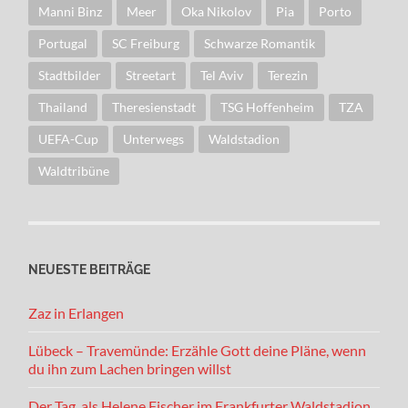
Manni Binz
Meer
Oka Nikolov
Pia
Porto
Portugal
SC Freiburg
Schwarze Romantik
Stadtbilder
Streetart
Tel Aviv
Terezin
Thailand
Theresienstadt
TSG Hoffenheim
TZA
UEFA-Cup
Unterwegs
Waldstadion
Waldtribüne
NEUESTE BEITRÄGE
Zaz in Erlangen
Lübeck – Travemünde: Erzähle Gott deine Pläne, wenn
du ihn zum Lachen bringen willst
Der Tag, als Helene Fischer im Frankfurter Waldstadion