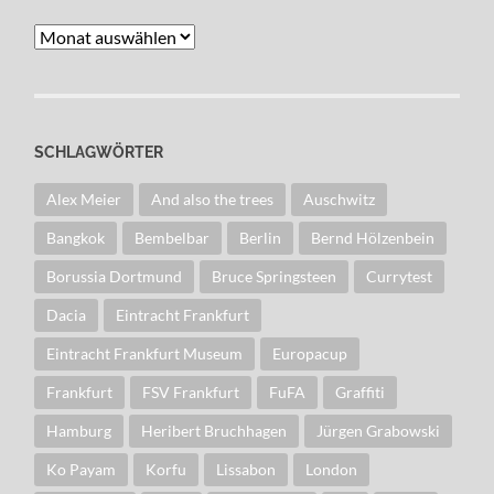
Archiv
SCHLAGWÖRTER
Alex Meier
And also the trees
Auschwitz
Bangkok
Bembelbar
Berlin
Bernd Hölzenbein
Borussia Dortmund
Bruce Springsteen
Currytest
Dacia
Eintracht Frankfurt
Eintracht Frankfurt Museum
Europacup
Frankfurt
FSV Frankfurt
FuFA
Graffiti
Hamburg
Heribert Bruchhagen
Jürgen Grabowski
Ko Payam
Korfu
Lissabon
London