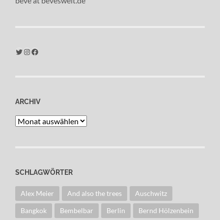
beve at beveswelt.de
Twitter
Instagram
Facebook
ARCHIV
Archiv
SCHLAGWÖRTER
Alex Meier
And also the trees
Auschwitz
Bangkok
Bembelbar
Berlin
Bernd Hölzenbein