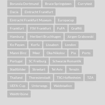
Borussia Dortmund
Bruce Springsteen
Currytest
Dacia
Eintracht Frankfurt
Eintracht Frankfurt Museum
Europacup
Frankfurt
FSV Frankfurt
FuFA
Graffiti
Hamburg
Heribert Bruchhagen
Jürgen Grabowski
Ko Payam
Korfu
Lissabon
London
Manni Binz
Meer
Oka Nikolov
Pia
Porto
Portugal
SC Freiburg
Schwarze Romantik
Stadtbilder
Streetart
Tel Aviv
Terezin
Thailand
Theresienstadt
TSG Hoffenheim
TZA
UEFA-Cup
Unterwegs
Waldstadion
Waldtribüne