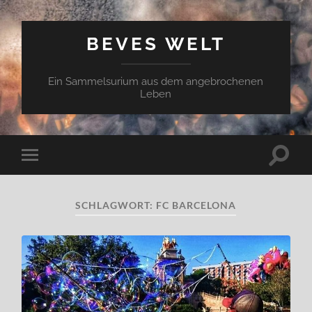
BEVES WELT
Ein Sammelsurium aus dem angebrochenen
Leben
Suchfe
Mobile-
ein-/a
Menü
ein-/ausblenden
SCHLAGWORT:
FC BARCELONA