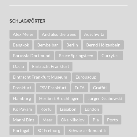
SCHLAGWÖRTER
Alex Meier
And also the trees
Auschwitz
Bangkok
Bembelbar
Berlin
Bernd Hölzenbein
Borussia Dortmund
Bruce Springsteen
Currytest
Dacia
Eintracht Frankfurt
Eintracht Frankfurt Museum
Europacup
Frankfurt
FSV Frankfurt
FuFA
Graffiti
Hamburg
Heribert Bruchhagen
Jürgen Grabowski
Ko Payam
Korfu
Lissabon
London
Manni Binz
Meer
Oka Nikolov
Pia
Porto
Portugal
SC Freiburg
Schwarze Romantik