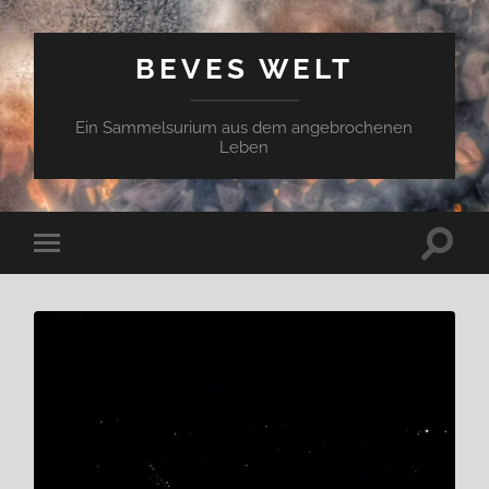
BEVES WELT
Ein Sammelsurium aus dem angebrochenen
Leben
Suchfe
Mobile-
ein-/a
Menü
ein-/ausblenden