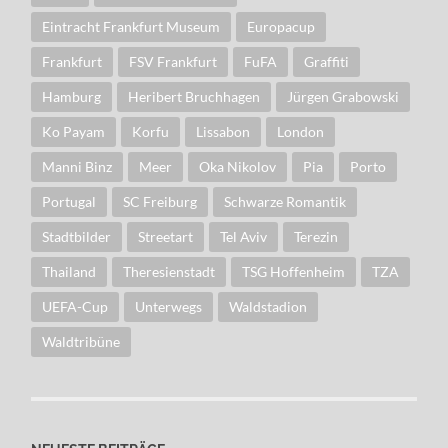
Eintracht Frankfurt Museum
Europacup
Frankfurt
FSV Frankfurt
FuFA
Graffiti
Hamburg
Heribert Bruchhagen
Jürgen Grabowski
Ko Payam
Korfu
Lissabon
London
Manni Binz
Meer
Oka Nikolov
Pia
Porto
Portugal
SC Freiburg
Schwarze Romantik
Stadtbilder
Streetart
Tel Aviv
Terezin
Thailand
Theresienstadt
TSG Hoffenheim
TZA
UEFA-Cup
Unterwegs
Waldstadion
Waldtribüne