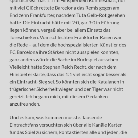
sportlich war das 1:1 im Hinspiel kein Ruhmesblatt, nur
mit viel Glück rettete Barcelona das Remis gegen am
End zehn Frankfurter, nachdem Tuta Gelb-Rot gesehen
hatte. Die Eintracht hätte mit 2:0, gar 3:0 in Führung
liegen können, vergaß aber bei allem Einsatz das
Toreschießen. Vom schlechten Frankfurter Rasen war
die Rede – auf dem die hochspezialisierten Künstler des
FC Barcelona ihre Stärken nicht ausspielen konnten,
ganz anders würde die Sache im Rückspiel aussehen.
Vielleicht hatte Stephan Reich Recht, der nach dem
Hinspiel erklärte, dass das 1:1 vielleicht sogar besser als
ein Eintracht-Sieg sei. So könnten sich die Katalanen in
trügerischer Sicherheit wiegen und der Tiger war nicht
gereizt. Ich begann mich, mit diesem Gedanken
anzufreunden.
Und es kam, was kommen musste. Tausende
Eintrachtfans versuchten sich über alle Kanäle Karten
für das Spiel zu sichern, kontaktierten alle und jeden, die