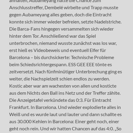
anhalten, Aubameyang hatte die Chance zum
Anschlusstreffer, Dembelé wirbelte und Trapp musste
gegen Aubameyang alles geben, doch die Eintracht
konnte sich immer wieder befreien, setzte Nadelstriche.
Die Barca-Fans hingegen versammelten sich wieder
hinter dem Tor. Anschließend war das Spiel
unterbrochen, niemand wusste zunächst was los war,
erst hieß es Videobeweis und eventuell Elfer für
Barcelona – bis durchsickerte: Technische Probleme
beim Schiedsrichtergespann. ESS GEE EEE tönte es
zeitversetzt. Nach fünfminütiger Unterbrechung ging es
weiter, die Nachspielzeit schien endlos zu werden.
Kostic aber war am wachesten von allen und kosticte
aus dem Nichts den Ball ins Netz und der Treffer zählte.
Die Anzeigetafel verkündete das 0:3. Für Eintracht
Frankfurt. In Barcelona. Und wieder explodierte alles in
Weiß und es wurde laut und lauter und dann schallte es
aus 30.000 Kehlen in Barcelona: Einer geht noch, einer
geht noch rein. Und wir hatten Chancen auf das 4:0. „So