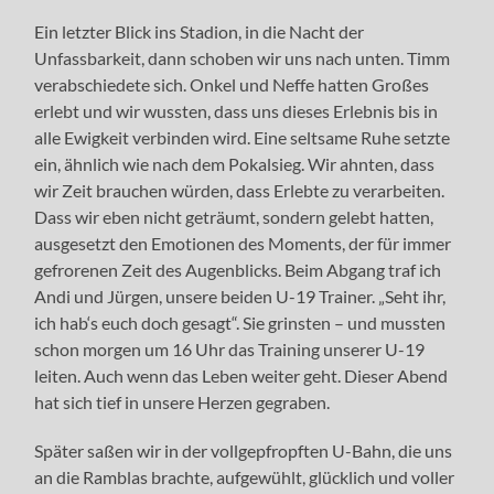
Ein letzter Blick ins Stadion, in die Nacht der
Unfassbarkeit, dann schoben wir uns nach unten. Timm
verabschiedete sich. Onkel und Neffe hatten Großes
erlebt und wir wussten, dass uns dieses Erlebnis bis in
alle Ewigkeit verbinden wird. Eine seltsame Ruhe setzte
ein, ähnlich wie nach dem Pokalsieg. Wir ahnten, dass
wir Zeit brauchen würden, dass Erlebte zu verarbeiten.
Dass wir eben nicht geträumt, sondern gelebt hatten,
ausgesetzt den Emotionen des Moments, der für immer
gefrorenen Zeit des Augenblicks. Beim Abgang traf ich
Andi und Jürgen, unsere beiden U-19 Trainer. „Seht ihr,
ich hab‘s euch doch gesagt“. Sie grinsten – und mussten
schon morgen um 16 Uhr das Training unserer U-19
leiten. Auch wenn das Leben weiter geht. Dieser Abend
hat sich tief in unsere Herzen gegraben.
Später saßen wir in der vollgepfropften U-Bahn, die uns
an die Ramblas brachte, aufgewühlt, glücklich und voller