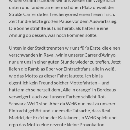
wilden Graffiti schoben wir uns wieder die Wege nach
unten und fanden an einem schönen Platz unweit der
Straße Carrer de les Tres Senyores! einen freien Tisch.
Zeit für die letzte großen Pause vor dem Auswärtssieg.
Die Sonne strahlte auf uns herab, als hätte sie eine
Ahnung ob dessen, was noch kommen sollte.
Unten in der Stadt trennten wir uns für‘s Erste, die einen
verschwanden in Raval, wir in unserer Carrer d‘Avinyo,
nur um uns in einer guten Stunde wieder zu treffen. Jetzt
liefen die Ramblas über vor Eintrachtfans, alle in weiß,
wie das Motto zu dieser Fahrt lautete. Ich bin ja
eigentlich kein Freund solcher Mottofahrten – und
hatte mich seinerzeit dem „Alle in orange“ in Bordeaux
verweigert, auch weil unsere Farben schlicht Rot-
Schwarz-Weiß sind. Aber da Weiß nun mal zu unserer
Eintracht gehört und zudem die Tatsache, dass Real
Madrid, der Erzfeind der Katalanen, in Weiß spielt und
ergo das Motto eine dezente kleine Provokation