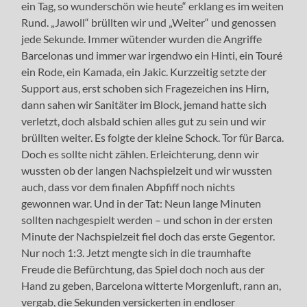
ein Tag, so wunderschön wie heute“ erklang es im weiten
Rund. „Jawoll“ brüllten wir und „Weiter“ und genossen
jede Sekunde. Immer wütender wurden die Angriffe
Barcelonas und immer war irgendwo ein Hinti, ein Touré
ein Rode, ein Kamada, ein Jakic. Kurzzeitig setzte der
Support aus, erst schoben sich Fragezeichen ins Hirn,
dann sahen wir Sanitäter im Block, jemand hatte sich
verletzt, doch alsbald schien alles gut zu sein und wir
brüllten weiter. Es folgte der kleine Schock. Tor für Barca.
Doch es sollte nicht zählen. Erleichterung, denn wir
wussten ob der langen Nachspielzeit und wir wussten
auch, dass vor dem finalen Abpfiff noch nichts
gewonnen war. Und in der Tat: Neun lange Minuten
sollten nachgespielt werden – und schon in der ersten
Minute der Nachspielzeit fiel doch das erste Gegentor.
Nur noch 1:3. Jetzt mengte sich in die traumhafte
Freude die Befürchtung, das Spiel doch noch aus der
Hand zu geben, Barcelona witterte Morgenluft, rann an,
vergab, die Sekunden versickerten in endloser