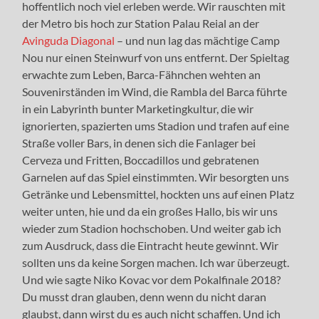
hoffentlich noch viel erleben werde. Wir rauschten mit
der Metro bis hoch zur Station Palau Reial an der
Avinguda Diagonal
– und nun lag das mächtige Camp
Nou nur einen Steinwurf von uns entfernt. Der Spieltag
erwachte zum Leben, Barca-Fähnchen wehten an
Souvenirständen im Wind, die Rambla del Barca führte
in ein Labyrinth bunter Marketingkultur, die wir
ignorierten, spazierten ums Stadion und trafen auf eine
Straße voller Bars, in denen sich die Fanlager bei
Cerveza und Fritten, Boccadillos und gebratenen
Garnelen auf das Spiel einstimmten. Wir besorgten uns
Getränke und Lebensmittel, hockten uns auf einen Platz
weiter unten, hie und da ein großes Hallo, bis wir uns
wieder zum Stadion hochschoben. Und weiter gab ich
zum Ausdruck, dass die Eintracht heute gewinnt. Wir
sollten uns da keine Sorgen machen. Ich war überzeugt.
Und wie sagte Niko Kovac vor dem Pokalfinale 2018?
Du musst dran glauben, denn wenn du nicht daran
glaubst, dann wirst du es auch nicht schaffen. Und ich