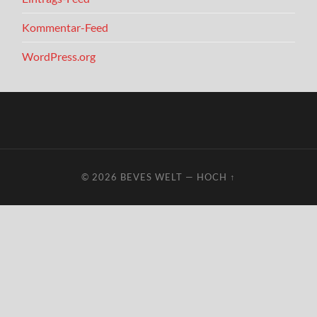
Kommentar-Feed
WordPress.org
© 2026
BEVES WELT
—
HOCH ↑