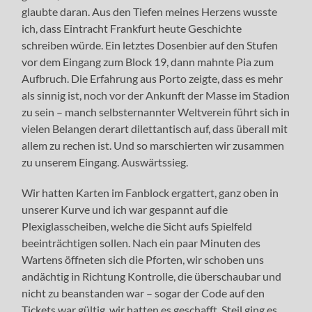
glaubte daran. Aus den Tiefen meines Herzens wusste
ich, dass Eintracht Frankfurt heute Geschichte
schreiben würde. Ein letztes Dosenbier auf den Stufen
vor dem Eingang zum Block 19, dann mahnte Pia zum
Aufbruch. Die Erfahrung aus Porto zeigte, dass es mehr
als sinnig ist, noch vor der Ankunft der Masse im Stadion
zu sein – manch selbsternannter Weltverein führt sich in
vielen Belangen derart dilettantisch auf, dass überall mit
allem zu rechen ist. Und so marschierten wir zusammen
zu unserem Eingang. Auswärtssieg.
Wir hatten Karten im Fanblock ergattert, ganz oben in
unserer Kurve und ich war gespannt auf die
Plexiglasscheiben, welche die Sicht aufs Spielfeld
beeinträchtigen sollen. Nach ein paar Minuten des
Wartens öffneten sich die Pforten, wir schoben uns
andächtig in Richtung Kontrolle, die überschaubar und
nicht zu beanstanden war – sogar der Code auf den
Tickets war gültig, wir hatten es geschafft. Steil ging es