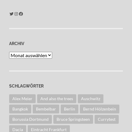
Twitter
Instagram
Facebook
ARCHIV
Archiv
SCHLAGWÖRTER
Alex Meier
And also the trees
Auschwitz
Bangkok
Bembelbar
Berlin
Bernd Hölzenbein
Borussia Dortmund
Bruce Springsteen
Currytest
Dacia
Eintracht Frankfurt