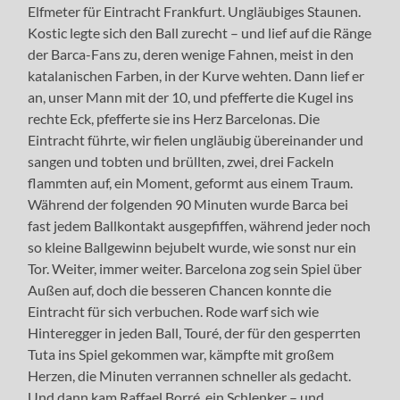
Elfmeter für Eintracht Frankfurt. Ungläubiges Staunen.
Kostic legte sich den Ball zurecht – und lief auf die Ränge
der Barca-Fans zu, deren wenige Fahnen, meist in den
katalanischen Farben, in der Kurve wehten. Dann lief er
an, unser Mann mit der 10, und pfefferte die Kugel ins
rechte Eck, pfefferte sie ins Herz Barcelonas. Die
Eintracht führte, wir fielen ungläubig übereinander und
sangen und tobten und brüllten, zwei, drei Fackeln
flammten auf, ein Moment, geformt aus einem Traum.
Während der folgenden 90 Minuten wurde Barca bei
fast jedem Ballkontakt ausgepfiffen, während jeder noch
so kleine Ballgewinn bejubelt wurde, wie sonst nur ein
Tor. Weiter, immer weiter. Barcelona zog sein Spiel über
Außen auf, doch die besseren Chancen konnte die
Eintracht für sich verbuchen. Rode warf sich wie
Hinteregger in jeden Ball, Touré, der für den gesperrten
Tuta ins Spiel gekommen war, kämpfte mit großem
Herzen, die Minuten verrannen schneller als gedacht.
Und dann kam Raffael Borré, ein Schlenker – und