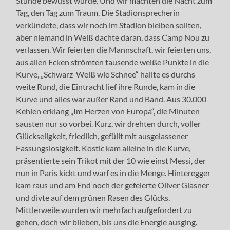
Stunde bewusst wurde. Und wir machten die Nacht zum
Tag, den Tag zum Traum. Die Stadionsprecherin
verkündete, dass wir noch im Stadion bleiben sollten,
aber niemand in Weiß dachte daran, dass Camp Nou zu
verlassen. Wir feierten die Mannschaft, wir feierten uns,
aus allen Ecken strömten tausende weiße Punkte in die
Kurve, „Schwarz-Weiß wie Schnee“ hallte es durchs
weite Rund, die Eintracht lief ihre Runde, kam in die
Kurve und alles war außer Rand und Band. Aus 30.000
Kehlen erklang „Im Herzen von Europa“, die Minuten
sausten nur so vorbei. Kurz, wir drehten durch, voller
Glückseligkeit, friedlich, gefüllt mit ausgelassener
Fassungslosigkeit. Kostic kam alleine in die Kurve,
präsentierte sein Trikot mit der 10 wie einst Messi, der
nun in Paris kickt und warf es in die Menge. Hinteregger
kam raus und am End noch der gefeierte Oliver Glasner
und divte auf dem grünen Rasen des Glücks.
Mittlerweile wurden wir mehrfach aufgefordert zu
gehen, doch wir blieben, bis uns die Energie ausging.