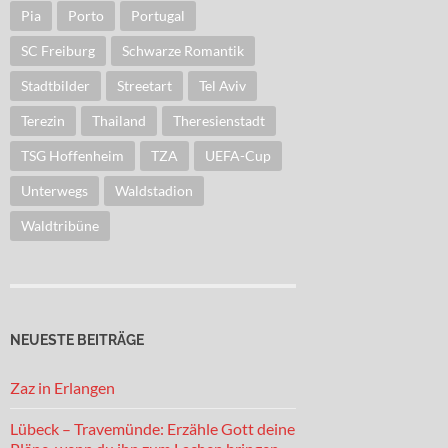
Pia
Porto
Portugal
SC Freiburg
Schwarze Romantik
Stadtbilder
Streetart
Tel Aviv
Terezin
Thailand
Theresienstadt
TSG Hoffenheim
TZA
UEFA-Cup
Unterwegs
Waldstadion
Waldtribüne
NEUESTE BEITRÄGE
Zaz in Erlangen
Lübeck – Travemünde: Erzähle Gott deine