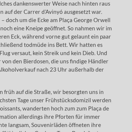
lches dankenswerter Weise nach hinten raus
n auf der Carrer d’Avinyó ausgesetzt war.
r – doch um die Ecke am Plaça George Orwell
 noch eine Kneipe geöffnet. So nahmen wir im
eren Eck, während vorne gut gelaunt ein paar
chließend todmüde ins Bett. Wir hatten es
Flug versaut, kein Streik und kein Dieb. Und
r von den Bierdosen, die uns findige Händler
 Alkoholverkauf nach 23 Uhr außerhalb der
 früh auf die Straße, wir besorgten uns in
nächsten Tage unser Frühstücksdomizil werden
croissants, wanderten hoch zum zum Plaça de
mation allerdings ihre Pforten für immer
hte langsam, Souvenirläden öffneten ihre