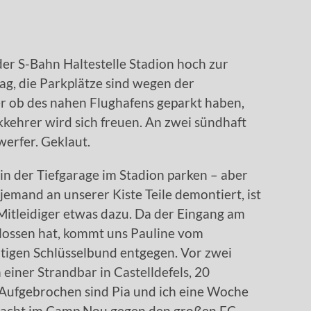
er S-Bahn Haltestelle Stadion hoch zur
tag, die Parkplätze sind wegen der
er ob des nahen Flughafens geparkt haben,
kkehrer wird sich freuen. An zwei sündhaft
erfer. Geklaut.
in der Tiefgarage im Stadion parken – aber
jemand an unserer Kiste Teile demontiert, ist
 Mitleidiger etwas dazu. Da der Eingang am
lossen hat, kommt uns Pauline vom
igen Schlüsselbund entgegen. Vor zwei
iner Strandbar in Castelldefels, 20
 Aufgebrochen sind Pia und ich eine Woche
tracht im Camp Nou gegen den großen FC