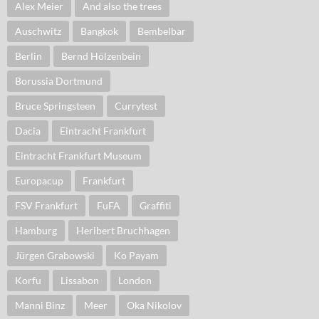
Alex Meier
And also the trees
Auschwitz
Bangkok
Bembelbar
Berlin
Bernd Hölzenbein
Borussia Dortmund
Bruce Springsteen
Currytest
Dacia
Eintracht Frankfurt
Eintracht Frankfurt Museum
Europacup
Frankfurt
FSV Frankfurt
FuFA
Graffiti
Hamburg
Heribert Bruchhagen
Jürgen Grabowski
Ko Payam
Korfu
Lissabon
London
Manni Binz
Meer
Oka Nikolov