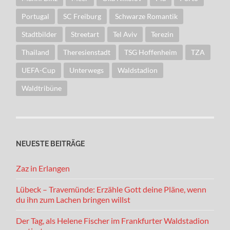
Portugal
SC Freiburg
Schwarze Romantik
Stadtbilder
Streetart
Tel Aviv
Terezin
Thailand
Theresienstadt
TSG Hoffenheim
TZA
UEFA-Cup
Unterwegs
Waldstadion
Waldtribüne
NEUESTE BEITRÄGE
Zaz in Erlangen
Lübeck – Travemünde: Erzähle Gott deine Pläne, wenn
du ihn zum Lachen bringen willst
Der Tag, als Helene Fischer im Frankfurter Waldstadion