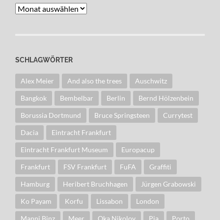
Archiv
SCHLAGWÖRTER
Alex Meier
And also the trees
Auschwitz
Bangkok
Bembelbar
Berlin
Bernd Hölzenbein
Borussia Dortmund
Bruce Springsteen
Currytest
Dacia
Eintracht Frankfurt
Eintracht Frankfurt Museum
Europacup
Frankfurt
FSV Frankfurt
FuFA
Graffiti
Hamburg
Heribert Bruchhagen
Jürgen Grabowski
Ko Payam
Korfu
Lissabon
London
Manni Binz
Meer
Oka Nikolov
Pia
Porto