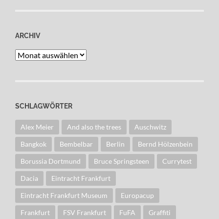
ARCHIV
Archiv
SCHLAGWÖRTER
Alex Meier
And also the trees
Auschwitz
Bangkok
Bembelbar
Berlin
Bernd Hölzenbein
Borussia Dortmund
Bruce Springsteen
Currytest
Dacia
Eintracht Frankfurt
Eintracht Frankfurt Museum
Europacup
Frankfurt
FSV Frankfurt
FuFA
Graffiti