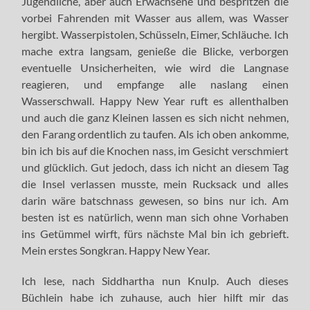
Jugendliche, aber auch Erwachsene und bespritzen die
vorbei Fahrenden mit Wasser aus allem, was Wasser
hergibt. Wasserpistolen, Schüsseln, Eimer, Schläuche. Ich
mache extra langsam, genieße die Blicke, verborgen
eventuelle Unsicherheiten, wie wird die Langnase
reagieren, und empfange alle naslang einen
Wasserschwall. Happy New Year ruft es allenthalben
und auch die ganz Kleinen lassen es sich nicht nehmen,
den Farang ordentlich zu taufen. Als ich oben ankomme,
bin ich bis auf die Knochen nass, im Gesicht verschmiert
und glücklich. Gut jedoch, dass ich nicht an diesem Tag
die Insel verlassen musste, mein Rucksack und alles
darin wäre batschnass gewesen, so bins nur ich. Am
besten ist es natürlich, wenn man sich ohne Vorhaben
ins Getümmel wirft, fürs nächste Mal bin ich gebrieft.
Mein erstes Songkran. Happy New Year.
Ich lese, nach Siddhartha nun Knulp. Auch dieses
Büchlein habe ich zuhause, auch hier hilft mir das