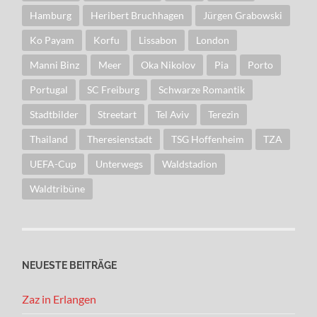
Hamburg
Heribert Bruchhagen
Jürgen Grabowski
Ko Payam
Korfu
Lissabon
London
Manni Binz
Meer
Oka Nikolov
Pia
Porto
Portugal
SC Freiburg
Schwarze Romantik
Stadtbilder
Streetart
Tel Aviv
Terezin
Thailand
Theresienstadt
TSG Hoffenheim
TZA
UEFA-Cup
Unterwegs
Waldstadion
Waldtribüne
NEUESTE BEITRÄGE
Zaz in Erlangen