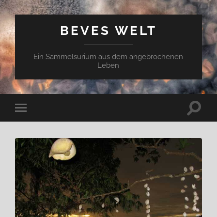
BEVES WELT
Ein Sammelsurium aus dem angebrochenen
Leben
Suchfe
Mobile-
ein-/a
Menü
ein-/ausblenden