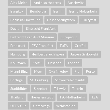
Alex Meier
And also the trees
Auschwitz
Bangkok
Bembelbar
Berlin
Bernd Hölzenbein
Borussia Dortmund
Bruce Springsteen
Currytest
Dacia
Eintracht Frankfurt
Eintracht Frankfurt Museum
Europacup
Frankfurt
FSV Frankfurt
FuFA
Graffiti
Hamburg
Heribert Bruchhagen
Jürgen Grabowski
Ko Payam
Korfu
Lissabon
London
Manni Binz
Meer
Oka Nikolov
Pia
Porto
Portugal
SC Freiburg
Schwarze Romantik
Stadtbilder
Streetart
Tel Aviv
Terezin
Thailand
Theresienstadt
TSG Hoffenheim
TZA
UEFA-Cup
Unterwegs
Waldstadion