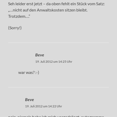
Seh leider erst jetzt – da oben fehlt ein Stück vom Satz:
„…nicht auf den Anwaltskosten sitzen bleibt.
Trotzdem….“
(Sorry!)
Beve
19. Juli 2012 um 14:25 Uhr
war was? :-)
Beve
19. Juli 2012 um 14:22 Uhr
nein, niemals habe ich mich vorgedrängt. autogramme