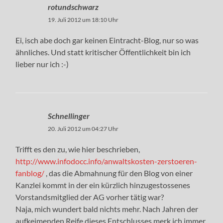
rotundschwarz
19. Juli 2012 um 18:10 Uhr
Ei, isch abe doch gar keinen Eintracht-Blog, nur so was
ähnliches. Und statt kritischer Öffentlichkeit bin ich
lieber nur ich :-)
Schnellinger
20. Juli 2012 um 04:27 Uhr
Trifft es den zu, wie hier beschrieben,
http://www.infodocc.info/anwaltskosten-zerstoeren-
fanblog/
, das die Abmahnung für den Blog von einer
Kanzlei kommt in der ein kürzlich hinzugestossenes
Vorstandsmitglied der AG vorher tätig war?
Naja, mich wundert bald nichts mehr. Nach Jahren der
aufkeimenden Reife dieses Entschlusses merk ich immer