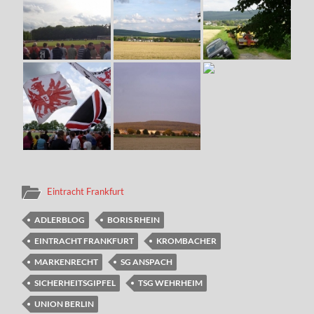
Eintracht Frankfurt
ADLERBLOG
BORIS RHEIN
EINTRACHT FRANKFURT
KROMBACHER
MARKENRECHT
SG ANSPACH
SICHERHEITSGIPFEL
TSG WEHRHEIM
UNION BERLIN