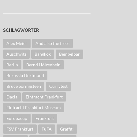
SCHLAGWÖRTER
Alex Meier
And also the trees
Auschwitz
Bangkok
Bembelbar
Berlin
Bernd Hölzenbein
Borussia Dortmund
Bruce Springsteen
Currytest
Dacia
Eintracht Frankfurt
Eintracht Frankfurt Museum
Europacup
Frankfurt
FSV Frankfurt
FuFA
Graffiti