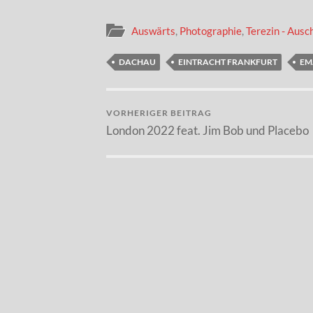
Auswärts
,
Photographie
,
Terezin - Ausc
DACHAU
EINTRACHT FRANKFURT
EM
VORHERIGER BEITRAG
London 2022 feat. Jim Bob und Placebo