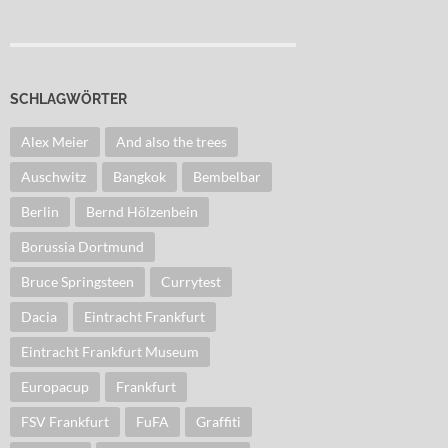
SCHLAGWÖRTER
Alex Meier
And also the trees
Auschwitz
Bangkok
Bembelbar
Berlin
Bernd Hölzenbein
Borussia Dortmund
Bruce Springsteen
Currytest
Dacia
Eintracht Frankfurt
Eintracht Frankfurt Museum
Europacup
Frankfurt
FSV Frankfurt
FuFA
Graffiti