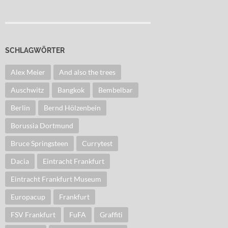
SCHLAGWÖRTER
Alex Meier
And also the trees
Auschwitz
Bangkok
Bembelbar
Berlin
Bernd Hölzenbein
Borussia Dortmund
Bruce Springsteen
Currytest
Dacia
Eintracht Frankfurt
Eintracht Frankfurt Museum
Europacup
Frankfurt
FSV Frankfurt
FuFA
Graffiti