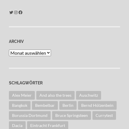
Twitter
Instagram
Facebook
ARCHIV
Archiv
SCHLAGWÖRTER
Alex Meier
And also the trees
Auschwitz
Bangkok
Bembelbar
Berlin
Bernd Hölzenbein
Borussia Dortmund
Bruce Springsteen
Currytest
Dacia
Eintracht Frankfurt