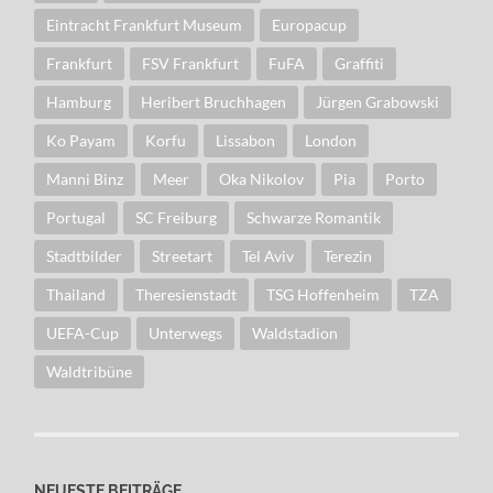
Eintracht Frankfurt Museum
Europacup
Frankfurt
FSV Frankfurt
FuFA
Graffiti
Hamburg
Heribert Bruchhagen
Jürgen Grabowski
Ko Payam
Korfu
Lissabon
London
Manni Binz
Meer
Oka Nikolov
Pia
Porto
Portugal
SC Freiburg
Schwarze Romantik
Stadtbilder
Streetart
Tel Aviv
Terezin
Thailand
Theresienstadt
TSG Hoffenheim
TZA
UEFA-Cup
Unterwegs
Waldstadion
Waldtribüne
NEUESTE BEITRÄGE