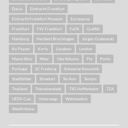
Dacia
Eintracht Frankfurt
Eintracht Frankfurt Museum
Europacup
Frankfurt
FSV Frankfurt
FuFA
Graffiti
Hamburg
Heribert Bruchhagen
Jürgen Grabowski
Ko Payam
Korfu
Lissabon
London
Manni Binz
Meer
Oka Nikolov
Pia
Porto
Portugal
SC Freiburg
Schwarze Romantik
Stadtbilder
Streetart
Tel Aviv
Terezin
Thailand
Theresienstadt
TSG Hoffenheim
TZA
UEFA-Cup
Unterwegs
Waldstadion
Waldtribüne