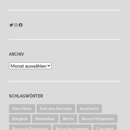
Twitter
Instagram
Facebook
ARCHIV
Archiv
SCHLAGWÖRTER
Alex Meier
And also the trees
Auschwitz
Bangkok
Bembelbar
Berlin
Bernd Hölzenbein
Borussia Dortmund
Bruce Springsteen
Currytest