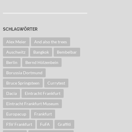
SCHLAGWÖRTER
Alex Meier
And also the trees
Auschwitz
Bangkok
Bembelbar
Berlin
Bernd Hölzenbein
Borussia Dortmund
Bruce Springsteen
Currytest
Dacia
Eintracht Frankfurt
Eintracht Frankfurt Museum
Europacup
Frankfurt
FSV Frankfurt
FuFA
Graffiti