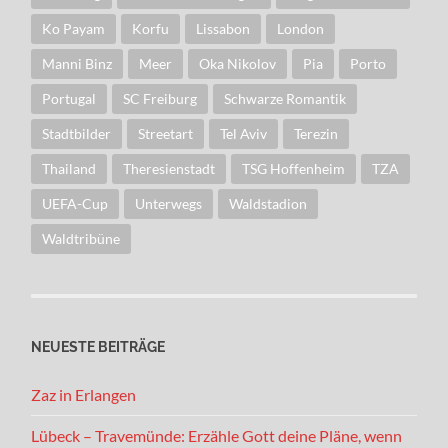
Ko Payam
Korfu
Lissabon
London
Manni Binz
Meer
Oka Nikolov
Pia
Porto
Portugal
SC Freiburg
Schwarze Romantik
Stadtbilder
Streetart
Tel Aviv
Terezin
Thailand
Theresienstadt
TSG Hoffenheim
TZA
UEFA-Cup
Unterwegs
Waldstadion
Waldtribüne
NEUESTE BEITRÄGE
Zaz in Erlangen
Lübeck – Travemünde: Erzähle Gott deine Pläne, wenn