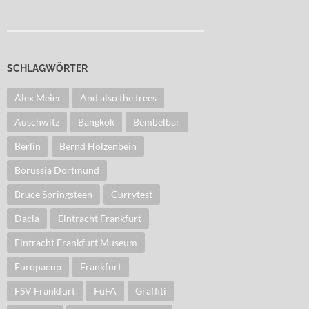
SCHLAGWÖRTER
Alex Meier
And also the trees
Auschwitz
Bangkok
Bembelbar
Berlin
Bernd Hölzenbein
Borussia Dortmund
Bruce Springsteen
Currytest
Dacia
Eintracht Frankfurt
Eintracht Frankfurt Museum
Europacup
Frankfurt
FSV Frankfurt
FuFA
Graffiti