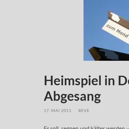
Heimspiel in 
Abgesang
17. MAI 2011
/
BEVE
Es soll regnen und kälter werden –