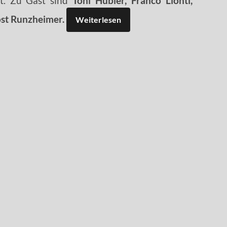
ht. Zu Gast sind
Toni Hübler, Franco Lionti,
oost Runzheimer.
Weiterlesen