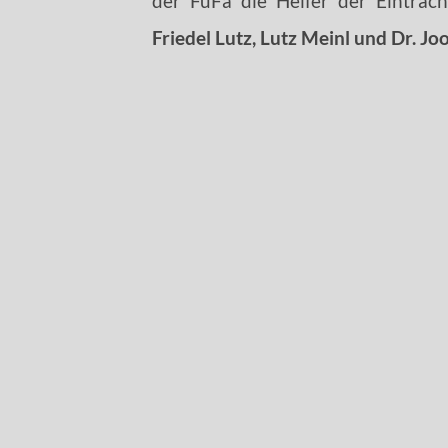
der FuFa die Helfer der Eintrac
Friedel Lutz, Lutz Meinl und Dr. J