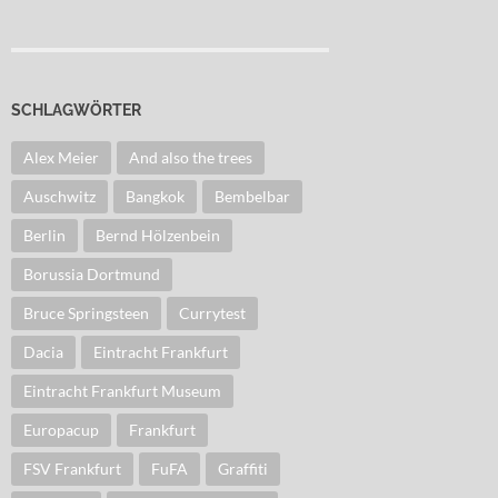
SCHLAGWÖRTER
Alex Meier
And also the trees
Auschwitz
Bangkok
Bembelbar
Berlin
Bernd Hölzenbein
Borussia Dortmund
Bruce Springsteen
Currytest
Dacia
Eintracht Frankfurt
Eintracht Frankfurt Museum
Europacup
Frankfurt
FSV Frankfurt
FuFA
Graffiti