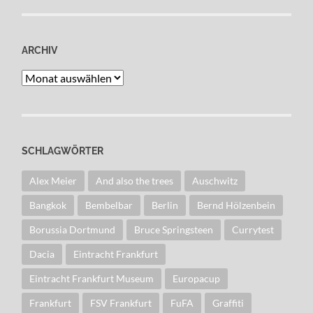
ARCHIV
Archiv
SCHLAGWÖRTER
Alex Meier
And also the trees
Auschwitz
Bangkok
Bembelbar
Berlin
Bernd Hölzenbein
Borussia Dortmund
Bruce Springsteen
Currytest
Dacia
Eintracht Frankfurt
Eintracht Frankfurt Museum
Europacup
Frankfurt
FSV Frankfurt
FuFA
Graffiti