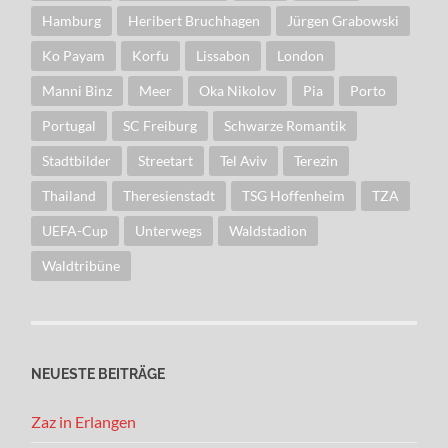
Hamburg
Heribert Bruchhagen
Jürgen Grabowski
Ko Payam
Korfu
Lissabon
London
Manni Binz
Meer
Oka Nikolov
Pia
Porto
Portugal
SC Freiburg
Schwarze Romantik
Stadtbilder
Streetart
Tel Aviv
Terezin
Thailand
Theresienstadt
TSG Hoffenheim
TZA
UEFA-Cup
Unterwegs
Waldstadion
Waldtribüne
NEUESTE BEITRÄGE
Zaz in Erlangen