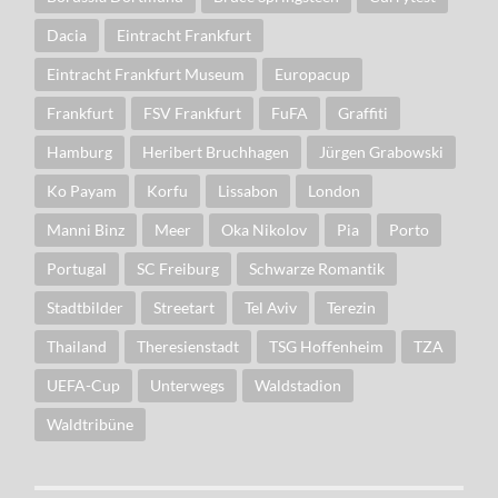
Dacia
Eintracht Frankfurt
Eintracht Frankfurt Museum
Europacup
Frankfurt
FSV Frankfurt
FuFA
Graffiti
Hamburg
Heribert Bruchhagen
Jürgen Grabowski
Ko Payam
Korfu
Lissabon
London
Manni Binz
Meer
Oka Nikolov
Pia
Porto
Portugal
SC Freiburg
Schwarze Romantik
Stadtbilder
Streetart
Tel Aviv
Terezin
Thailand
Theresienstadt
TSG Hoffenheim
TZA
UEFA-Cup
Unterwegs
Waldstadion
Waldtribüne