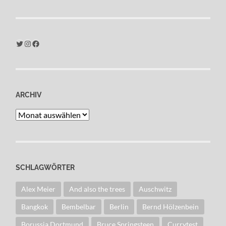
Twitter
Instagram
Facebook
ARCHIV
Archiv
SCHLAGWÖRTER
Alex Meier
And also the trees
Auschwitz
Bangkok
Bembelbar
Berlin
Bernd Hölzenbein
Borussia Dortmund
Bruce Springsteen
Currytest