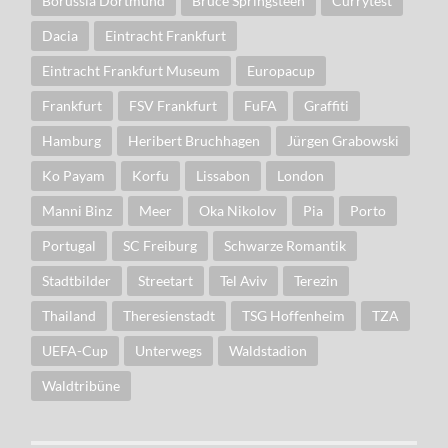
Borussia Dortmund
Bruce Springsteen
Currytest
Dacia
Eintracht Frankfurt
Eintracht Frankfurt Museum
Europacup
Frankfurt
FSV Frankfurt
FuFA
Graffiti
Hamburg
Heribert Bruchhagen
Jürgen Grabowski
Ko Payam
Korfu
Lissabon
London
Manni Binz
Meer
Oka Nikolov
Pia
Porto
Portugal
SC Freiburg
Schwarze Romantik
Stadtbilder
Streetart
Tel Aviv
Terezin
Thailand
Theresienstadt
TSG Hoffenheim
TZA
UEFA-Cup
Unterwegs
Waldstadion
Waldtribüne