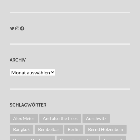
Twitter
Instagram
Facebook
ARCHIV
Archiv
SCHLAGWÖRTER
Alex Meier
And also the trees
Auschwitz
Bangkok
Bembelbar
Berlin
Bernd Hölzenbein