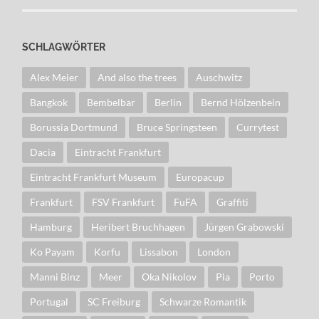
SCHLAGWÖRTER
Alex Meier
And also the trees
Auschwitz
Bangkok
Bembelbar
Berlin
Bernd Hölzenbein
Borussia Dortmund
Bruce Springsteen
Currytest
Dacia
Eintracht Frankfurt
Eintracht Frankfurt Museum
Europacup
Frankfurt
FSV Frankfurt
FuFA
Graffiti
Hamburg
Heribert Bruchhagen
Jürgen Grabowski
Ko Payam
Korfu
Lissabon
London
Manni Binz
Meer
Oka Nikolov
Pia
Porto
Portugal
SC Freiburg
Schwarze Romantik