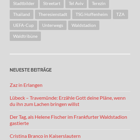
Stadtbilder
Streetart
Tel Aviv
Terezin
Thailand
Theresienstadt
TSG Hoffenheim
TZA
UEFA-Cup
Unterwegs
Waldstadion
Waldtribüne
NEUESTE BEITRÄGE
Zaz in Erlangen
Lübeck – Travemünde: Erzähle Gott deine Pläne, wenn
du ihn zum Lachen bringen willst
Der Tag, als Helene Fischer im Frankfurter Waldstadion
gastierte
Cristina Branco in Kaiserslautern