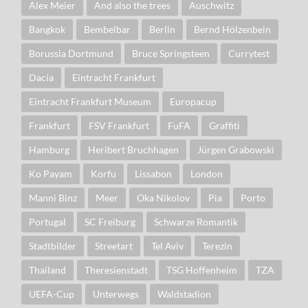
Alex Meier
And also the trees
Auschwitz
Bangkok
Bembelbar
Berlin
Bernd Hölzenbein
Borussia Dortmund
Bruce Springsteen
Currytest
Dacia
Eintracht Frankfurt
Eintracht Frankfurt Museum
Europacup
Frankfurt
FSV Frankfurt
FuFA
Graffiti
Hamburg
Heribert Bruchhagen
Jürgen Grabowski
Ko Payam
Korfu
Lissabon
London
Manni Binz
Meer
Oka Nikolov
Pia
Porto
Portugal
SC Freiburg
Schwarze Romantik
Stadtbilder
Streetart
Tel Aviv
Terezin
Thailand
Theresienstadt
TSG Hoffenheim
TZA
UEFA-Cup
Unterwegs
Waldstadion