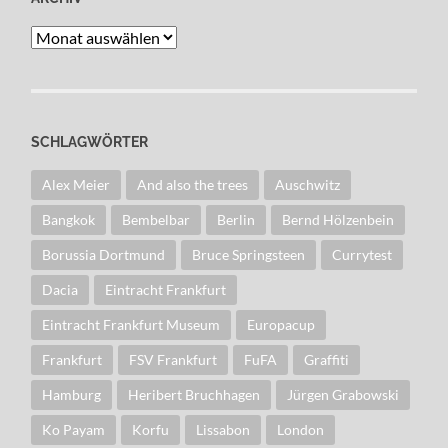
Archiv
SCHLAGWÖRTER
Alex Meier
And also the trees
Auschwitz
Bangkok
Bembelbar
Berlin
Bernd Hölzenbein
Borussia Dortmund
Bruce Springsteen
Currytest
Dacia
Eintracht Frankfurt
Eintracht Frankfurt Museum
Europacup
Frankfurt
FSV Frankfurt
FuFA
Graffiti
Hamburg
Heribert Bruchhagen
Jürgen Grabowski
Ko Payam
Korfu
Lissabon
London