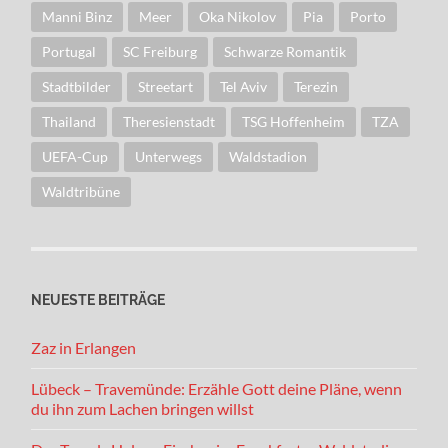
Manni Binz
Meer
Oka Nikolov
Pia
Porto
Portugal
SC Freiburg
Schwarze Romantik
Stadtbilder
Streetart
Tel Aviv
Terezin
Thailand
Theresienstadt
TSG Hoffenheim
TZA
UEFA-Cup
Unterwegs
Waldstadion
Waldtribüne
NEUESTE BEITRÄGE
Zaz in Erlangen
Lübeck – Travemünde: Erzähle Gott deine Pläne, wenn
du ihn zum Lachen bringen willst