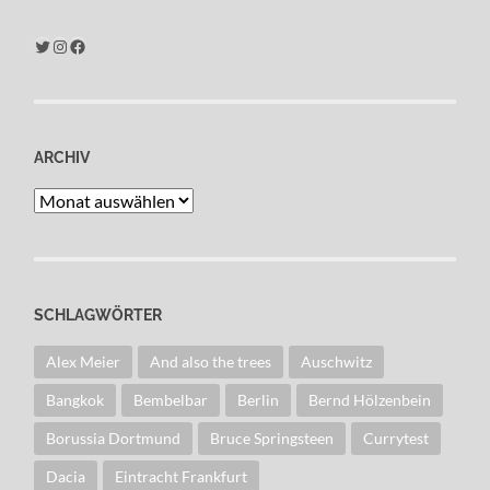
Twitter
Instagram
Facebook
ARCHIV
Archiv
SCHLAGWÖRTER
Alex Meier
And also the trees
Auschwitz
Bangkok
Bembelbar
Berlin
Bernd Hölzenbein
Borussia Dortmund
Bruce Springsteen
Currytest
Dacia
Eintracht Frankfurt