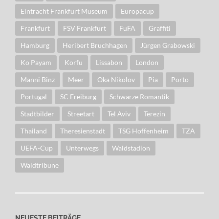
Eintracht Frankfurt Museum
Europacup
Frankfurt
FSV Frankfurt
FuFA
Graffiti
Hamburg
Heribert Bruchhagen
Jürgen Grabowski
Ko Payam
Korfu
Lissabon
London
Manni Binz
Meer
Oka Nikolov
Pia
Porto
Portugal
SC Freiburg
Schwarze Romantik
Stadtbilder
Streetart
Tel Aviv
Terezin
Thailand
Theresienstadt
TSG Hoffenheim
TZA
UEFA-Cup
Unterwegs
Waldstadion
Waldtribüne
NEUESTE BEITRÄGE