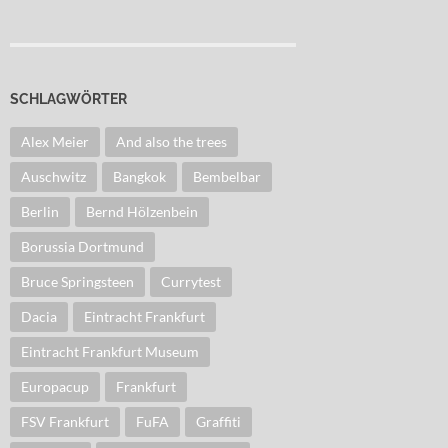
SCHLAGWÖRTER
Alex Meier
And also the trees
Auschwitz
Bangkok
Bembelbar
Berlin
Bernd Hölzenbein
Borussia Dortmund
Bruce Springsteen
Currytest
Dacia
Eintracht Frankfurt
Eintracht Frankfurt Museum
Europacup
Frankfurt
FSV Frankfurt
FuFA
Graffiti