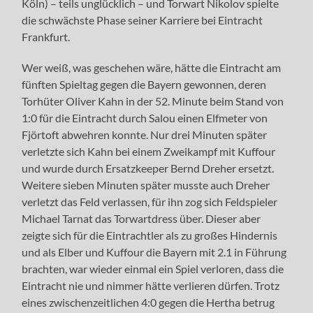
Köln) – teils unglücklich – und Torwart Nikolov spielte
die schwächste Phase seiner Karriere bei Eintracht
Frankfurt.
Wer weiß, was geschehen wäre, hätte die Eintracht am
fünften Spieltag gegen die Bayern gewonnen, deren
Torhüter Oliver Kahn in der 52. Minute beim Stand von
1:0 für die Eintracht durch Salou einen Elfmeter von
Fjörtoft abwehren konnte. Nur drei Minuten später
verletzte sich Kahn bei einem Zweikampf mit Kuffour
und wurde durch Ersatzkeeper Bernd Dreher ersetzt.
Weitere sieben Minuten später musste auch Dreher
verletzt das Feld verlassen, für ihn zog sich Feldspieler
Michael Tarnat das Torwartdress über. Dieser aber
zeigte sich für die Eintrachtler als zu großes Hindernis
und als Elber und Kuffour die Bayern mit 2.1 in Führung
brachten, war wieder einmal ein Spiel verloren, dass die
Eintracht nie und nimmer hätte verlieren dürfen. Trotz
eines zwischenzeitlichen 4:0 gegen die Hertha betrug