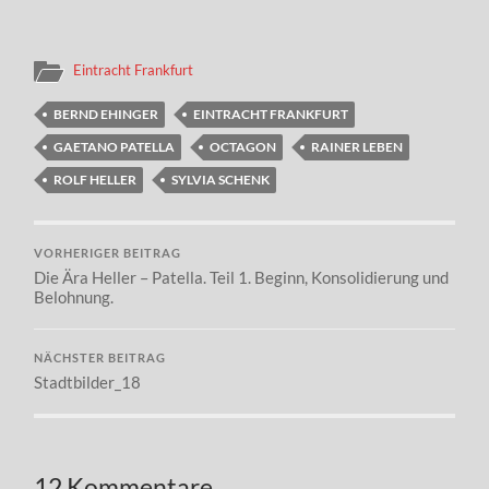
Eintracht Frankfurt
BERND EHINGER
EINTRACHT FRANKFURT
GAETANO PATELLA
OCTAGON
RAINER LEBEN
ROLF HELLER
SYLVIA SCHENK
VORHERIGER BEITRAG
Die Ära Heller – Patella. Teil 1. Beginn, Konsolidierung und
Belohnung.
NÄCHSTER BEITRAG
Stadtbilder_18
12 Kommentare