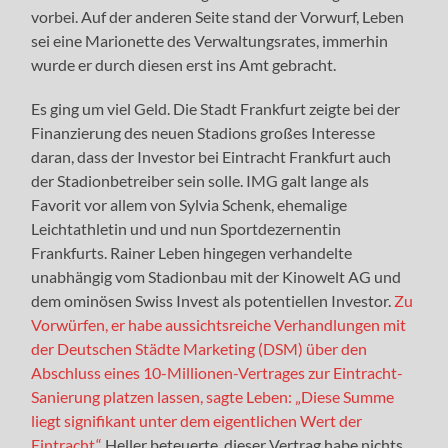
vorbei. Auf der anderen Seite stand der Vorwurf, Leben
sei eine Marionette des Verwaltungsrates, immerhin
wurde er durch diesen erst ins Amt gebracht.
Es ging um viel Geld. Die Stadt Frankfurt zeigte bei der
Finanzierung des neuen Stadions großes Interesse
daran, dass der Investor bei Eintracht Frankfurt auch
der Stadionbetreiber sein solle. IMG galt lange als
Favorit vor allem von Sylvia Schenk, ehemalige
Leichtathletin und und nun Sportdezernentin
Frankfurts. Rainer Leben hingegen verhandelte
unabhängig vom Stadionbau mit der Kinowelt AG und
dem ominösen Swiss Invest als potentiellen Investor.
Zu
Vorwürfen, er habe aussichtsreiche Verhandlungen mit
der Deutschen Städte Marketing (DSM) über den
Abschluss eines 10-Millionen-Vertrages zur Eintracht-
Sanierung platzen lassen, sagte Leben: „Diese Summe
liegt signifikant unter dem eigentlichen Wert der
Eintracht.“
Heller beteuerte, dieser Vertrag habe nichts