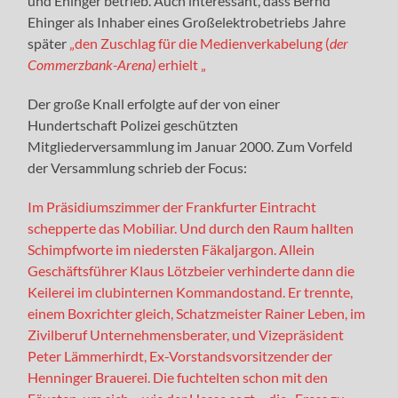
und Ehinger betrieb. Auch interessant, dass Bernd
Ehinger als Inhaber eines Großelektrobetriebs Jahre
später
„den Zuschlag für die Medienverkabelung (
der
Commerzbank-Arena)
erhielt „
Der große Knall erfolgte auf der von einer
Hundertschaft Polizei geschützten
Mitgliederversammlung im Januar 2000. Zum Vorfeld
der Versammlung schrieb der Focus:
Im Präsidiumszimmer der Frankfurter Eintracht
schepperte das Mobiliar. Und durch den Raum hallten
Schimpfworte im niedersten Fäkaljargon. Allein
Geschäftsführer Klaus Lötzbeier verhinderte dann die
Keilerei im clubinternen Kommandostand. Er trennte,
einem Boxrichter gleich, Schatzmeister Rainer Leben, im
Zivilberuf Unternehmensberater, und Vizepräsident
Peter Lämmerhirdt, Ex-Vorstandsvorsitzender der
Henninger Brauerei. Die fuchtelten schon mit den