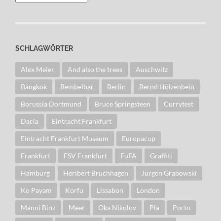
SCHLAGWÖRTER
Alex Meier
And also the trees
Auschwitz
Bangkok
Bembelbar
Berlin
Bernd Hölzenbein
Borussia Dortmund
Bruce Springsteen
Currytest
Dacia
Eintracht Frankfurt
Eintracht Frankfurt Museum
Europacup
Frankfurt
FSV Frankfurt
FuFA
Graffiti
Hamburg
Heribert Bruchhagen
Jürgen Grabowski
Ko Payam
Korfu
Lissabon
London
Manni Binz
Meer
Oka Nikolov
Pia
Porto