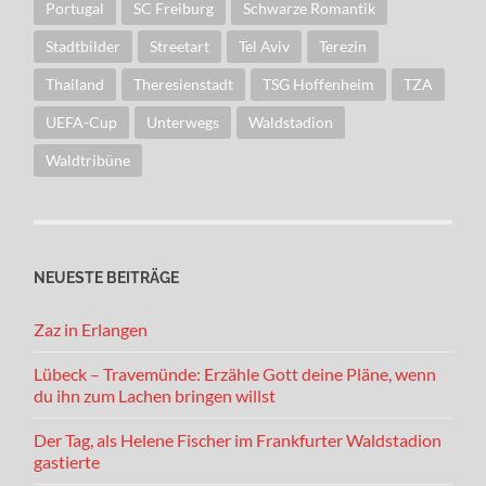
Portugal
SC Freiburg
Schwarze Romantik
Stadtbilder
Streetart
Tel Aviv
Terezin
Thailand
Theresienstadt
TSG Hoffenheim
TZA
UEFA-Cup
Unterwegs
Waldstadion
Waldtribüne
NEUESTE BEITRÄGE
Zaz in Erlangen
Lübeck – Travemünde: Erzähle Gott deine Pläne, wenn
du ihn zum Lachen bringen willst
Der Tag, als Helene Fischer im Frankfurter Waldstadion
gastierte