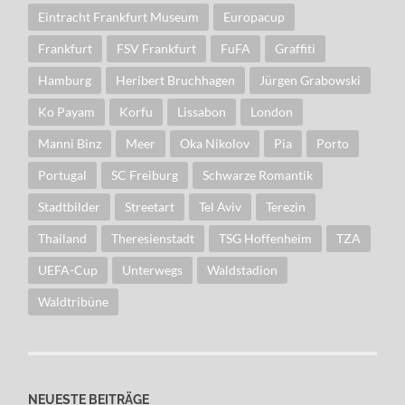
Eintracht Frankfurt Museum
Europacup
Frankfurt
FSV Frankfurt
FuFA
Graffiti
Hamburg
Heribert Bruchhagen
Jürgen Grabowski
Ko Payam
Korfu
Lissabon
London
Manni Binz
Meer
Oka Nikolov
Pia
Porto
Portugal
SC Freiburg
Schwarze Romantik
Stadtbilder
Streetart
Tel Aviv
Terezin
Thailand
Theresienstadt
TSG Hoffenheim
TZA
UEFA-Cup
Unterwegs
Waldstadion
Waldtribüne
NEUESTE BEITRÄGE