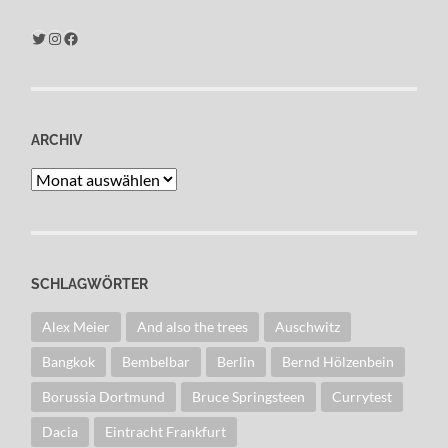
Twitter
Instagram
Facebook
ARCHIV
Archiv
SCHLAGWÖRTER
Alex Meier
And also the trees
Auschwitz
Bangkok
Bembelbar
Berlin
Bernd Hölzenbein
Borussia Dortmund
Bruce Springsteen
Currytest
Dacia
Eintracht Frankfurt