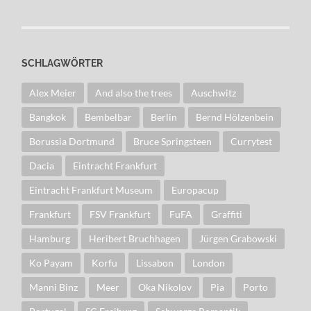
SCHLAGWÖRTER
Alex Meier
And also the trees
Auschwitz
Bangkok
Bembelbar
Berlin
Bernd Hölzenbein
Borussia Dortmund
Bruce Springsteen
Currytest
Dacia
Eintracht Frankfurt
Eintracht Frankfurt Museum
Europacup
Frankfurt
FSV Frankfurt
FuFA
Graffiti
Hamburg
Heribert Bruchhagen
Jürgen Grabowski
Ko Payam
Korfu
Lissabon
London
Manni Binz
Meer
Oka Nikolov
Pia
Porto