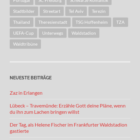
Portugal
SC Freiburg
Schwarze Romantik
Stadtbilder
Streetart
Tel Aviv
Terezin
Thailand
Theresienstadt
TSG Hoffenheim
TZA
UEFA-Cup
Unterwegs
Waldstadion
Waldtribüne
NEUESTE BEITRÄGE
Zaz in Erlangen
Lübeck – Travemünde: Erzähle Gott deine Pläne, wenn
du ihn zum Lachen bringen willst
Der Tag, als Helene Fischer im Frankfurter Waldstadion
gastierte