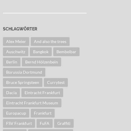
SCHLAGWÖRTER
Alex Meier
And also the trees
Auschwitz
Bangkok
Bembelbar
Berlin
Bernd Hölzenbein
Borussia Dortmund
Bruce Springsteen
Currytest
Dacia
Eintracht Frankfurt
Eintracht Frankfurt Museum
Europacup
Frankfurt
FSV Frankfurt
FuFA
Graffiti