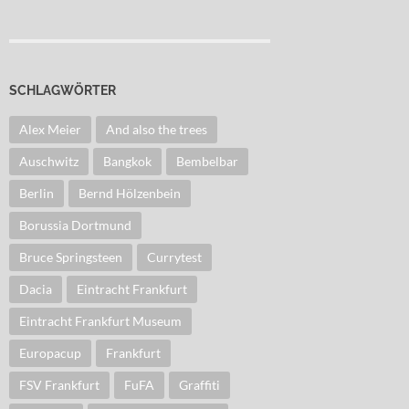
SCHLAGWÖRTER
Alex Meier
And also the trees
Auschwitz
Bangkok
Bembelbar
Berlin
Bernd Hölzenbein
Borussia Dortmund
Bruce Springsteen
Currytest
Dacia
Eintracht Frankfurt
Eintracht Frankfurt Museum
Europacup
Frankfurt
FSV Frankfurt
FuFA
Graffiti