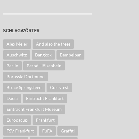
SCHLAGWÖRTER
Alex Meier
And also the trees
Auschwitz
Bangkok
Bembelbar
Berlin
Bernd Hölzenbein
Borussia Dortmund
Bruce Springsteen
Currytest
Dacia
Eintracht Frankfurt
Eintracht Frankfurt Museum
Europacup
Frankfurt
FSV Frankfurt
FuFA
Graffiti