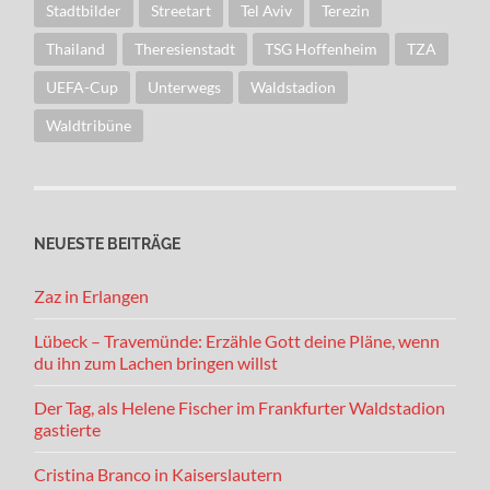
Stadtbilder
Streetart
Tel Aviv
Terezin
Thailand
Theresienstadt
TSG Hoffenheim
TZA
UEFA-Cup
Unterwegs
Waldstadion
Waldtribüne
NEUESTE BEITRÄGE
Zaz in Erlangen
Lübeck – Travemünde: Erzähle Gott deine Pläne, wenn
du ihn zum Lachen bringen willst
Der Tag, als Helene Fischer im Frankfurter Waldstadion
gastierte
Cristina Branco in Kaiserslautern