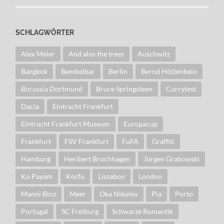
SCHLAGWÖRTER
Alex Meier
And also the trees
Auschwitz
Bangkok
Bembelbar
Berlin
Bernd Hölzenbein
Borussia Dortmund
Bruce Springsteen
Currytest
Dacia
Eintracht Frankfurt
Eintracht Frankfurt Museum
Europacup
Frankfurt
FSV Frankfurt
FuFA
Graffiti
Hamburg
Heribert Bruchhagen
Jürgen Grabowski
Ko Payam
Korfu
Lissabon
London
Manni Binz
Meer
Oka Nikolov
Pia
Porto
Portugal
SC Freiburg
Schwarze Romantik