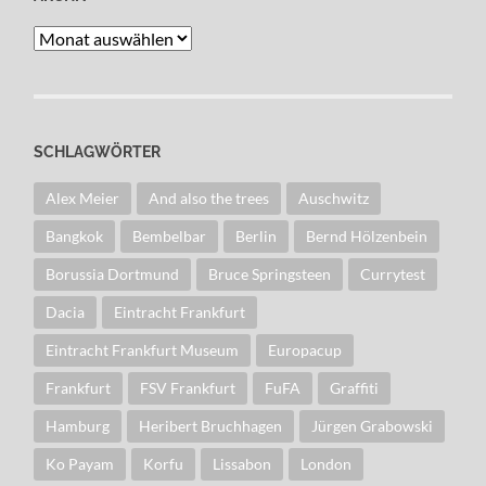
Archiv
SCHLAGWÖRTER
Alex Meier
And also the trees
Auschwitz
Bangkok
Bembelbar
Berlin
Bernd Hölzenbein
Borussia Dortmund
Bruce Springsteen
Currytest
Dacia
Eintracht Frankfurt
Eintracht Frankfurt Museum
Europacup
Frankfurt
FSV Frankfurt
FuFA
Graffiti
Hamburg
Heribert Bruchhagen
Jürgen Grabowski
Ko Payam
Korfu
Lissabon
London