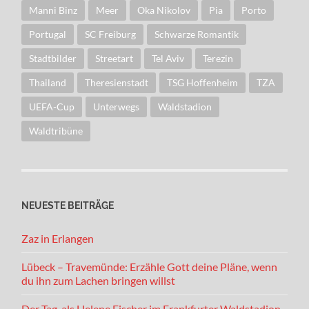
Manni Binz
Meer
Oka Nikolov
Pia
Porto
Portugal
SC Freiburg
Schwarze Romantik
Stadtbilder
Streetart
Tel Aviv
Terezin
Thailand
Theresienstadt
TSG Hoffenheim
TZA
UEFA-Cup
Unterwegs
Waldstadion
Waldtribüne
NEUESTE BEITRÄGE
Zaz in Erlangen
Lübeck – Travemünde: Erzähle Gott deine Pläne, wenn
du ihn zum Lachen bringen willst
Der Tag, als Helene Fischer im Frankfurter Waldstadion