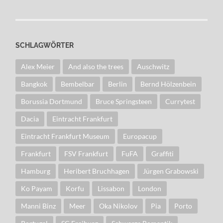
SCHLAGWÖRTER
Alex Meier
And also the trees
Auschwitz
Bangkok
Bembelbar
Berlin
Bernd Hölzenbein
Borussia Dortmund
Bruce Springsteen
Currytest
Dacia
Eintracht Frankfurt
Eintracht Frankfurt Museum
Europacup
Frankfurt
FSV Frankfurt
FuFA
Graffiti
Hamburg
Heribert Bruchhagen
Jürgen Grabowski
Ko Payam
Korfu
Lissabon
London
Manni Binz
Meer
Oka Nikolov
Pia
Porto