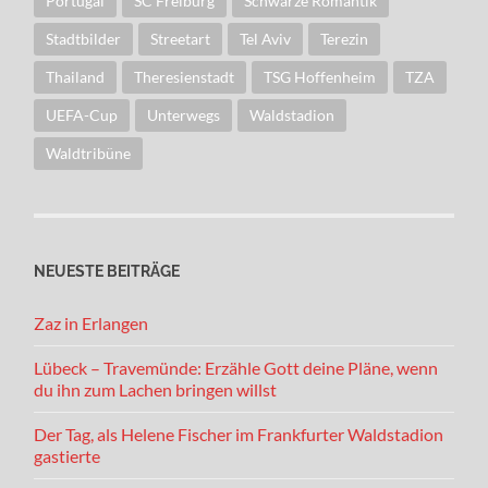
Portugal
SC Freiburg
Schwarze Romantik
Stadtbilder
Streetart
Tel Aviv
Terezin
Thailand
Theresienstadt
TSG Hoffenheim
TZA
UEFA-Cup
Unterwegs
Waldstadion
Waldtribüne
NEUESTE BEITRÄGE
Zaz in Erlangen
Lübeck – Travemünde: Erzähle Gott deine Pläne, wenn
du ihn zum Lachen bringen willst
Der Tag, als Helene Fischer im Frankfurter Waldstadion
gastierte