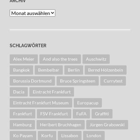
ARCHIV
Archiv
SCHLAGWÖRTER
Alex Meier
And also the trees
Auschwitz
Bangkok
Bembelbar
Berlin
Bernd Hölzenbein
Borussia Dortmund
Bruce Springsteen
Currytest
Dacia
Eintracht Frankfurt
Eintracht Frankfurt Museum
Europacup
Frankfurt
FSV Frankfurt
FuFA
Graffiti
Hamburg
Heribert Bruchhagen
Jürgen Grabowski
Ko Payam
Korfu
Lissabon
London