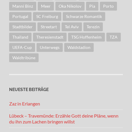
Manni Binz
Meer
Oka Nikolov
Pia
Porto
Portugal
SC Freiburg
Schwarze Romantik
Stadtbilder
Streetart
Tel Aviv
Terezin
Thailand
Theresienstadt
TSG Hoffenheim
TZA
UEFA-Cup
Unterwegs
Waldstadion
Waldtribüne
NEUESTE BEITRÄGE
Zaz in Erlangen
Lübeck – Travemünde: Erzähle Gott deine Pläne, wenn
du ihn zum Lachen bringen willst