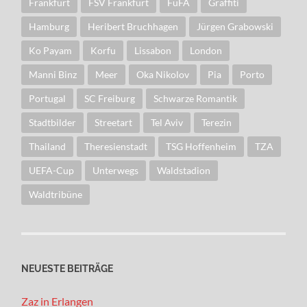
Frankfurt
FSV Frankfurt
FuFA
Graffiti
Hamburg
Heribert Bruchhagen
Jürgen Grabowski
Ko Payam
Korfu
Lissabon
London
Manni Binz
Meer
Oka Nikolov
Pia
Porto
Portugal
SC Freiburg
Schwarze Romantik
Stadtbilder
Streetart
Tel Aviv
Terezin
Thailand
Theresienstadt
TSG Hoffenheim
TZA
UEFA-Cup
Unterwegs
Waldstadion
Waldtribüne
NEUESTE BEITRÄGE
Zaz in Erlangen