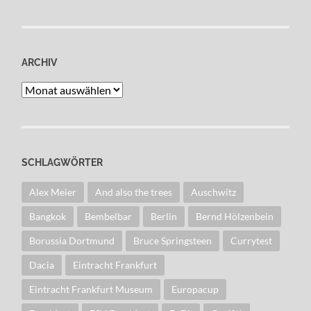
ARCHIV
Archiv
SCHLAGWÖRTER
Alex Meier
And also the trees
Auschwitz
Bangkok
Bembelbar
Berlin
Bernd Hölzenbein
Borussia Dortmund
Bruce Springsteen
Currytest
Dacia
Eintracht Frankfurt
Eintracht Frankfurt Museum
Europacup