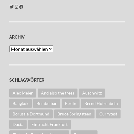
Twitter
Instagram
Facebook
ARCHIV
Archiv
SCHLAGWÖRTER
Alex Meier
And also the trees
Auschwitz
Bangkok
Bembelbar
Berlin
Bernd Hölzenbein
Borussia Dortmund
Bruce Springsteen
Currytest
Dacia
Eintracht Frankfurt