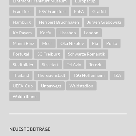
Eintracht Frankfurt Museum
Europacup
Frankfurt
FSV Frankfurt
FuFA
Graffiti
Hamburg
Heribert Bruchhagen
Jürgen Grabowski
Ko Payam
Korfu
Lissabon
London
Manni Binz
Meer
Oka Nikolov
Pia
Porto
Portugal
SC Freiburg
Schwarze Romantik
Stadtbilder
Streetart
Tel Aviv
Terezin
Thailand
Theresienstadt
TSG Hoffenheim
TZA
UEFA-Cup
Unterwegs
Waldstadion
Waldtribüne
NEUESTE BEITRÄGE