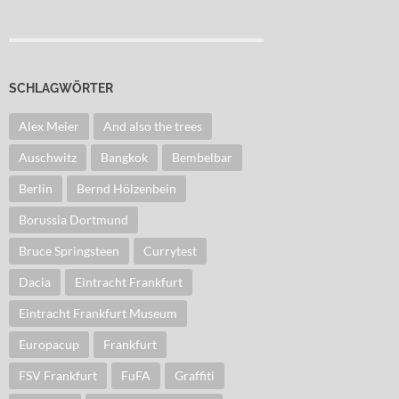
SCHLAGWÖRTER
Alex Meier
And also the trees
Auschwitz
Bangkok
Bembelbar
Berlin
Bernd Hölzenbein
Borussia Dortmund
Bruce Springsteen
Currytest
Dacia
Eintracht Frankfurt
Eintracht Frankfurt Museum
Europacup
Frankfurt
FSV Frankfurt
FuFA
Graffiti