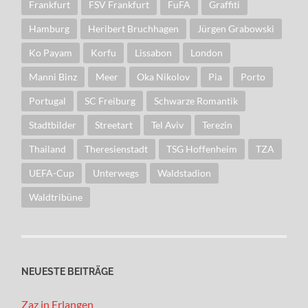
Frankfurt
FSV Frankfurt
FuFA
Graffiti
Hamburg
Heribert Bruchhagen
Jürgen Grabowski
Ko Payam
Korfu
Lissabon
London
Manni Binz
Meer
Oka Nikolov
Pia
Porto
Portugal
SC Freiburg
Schwarze Romantik
Stadtbilder
Streetart
Tel Aviv
Terezin
Thailand
Theresienstadt
TSG Hoffenheim
TZA
UEFA-Cup
Unterwegs
Waldstadion
Waldtribüne
NEUESTE BEITRÄGE
Zaz in Erlangen