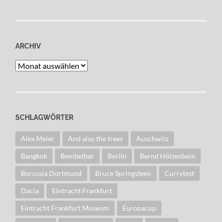
ARCHIV
Archiv
SCHLAGWÖRTER
Alex Meier
And also the trees
Auschwitz
Bangkok
Bembelbar
Berlin
Bernd Hölzenbein
Borussia Dortmund
Bruce Springsteen
Currytest
Dacia
Eintracht Frankfurt
Eintracht Frankfurt Museum
Europacup