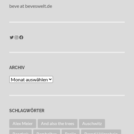
beve at beveswelt.de
Twitter
Instagram
Facebook
ARCHIV
Archiv
SCHLAGWÖRTER
Alex Meier
And also the trees
Auschwitz
Bangkok
Bembelbar
Berlin
Bernd Hölzenbein