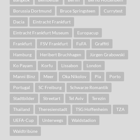
Borussia Dortmund
Bruce Springsteen
Currytest
Dacia
Eintracht Frankfurt
Eintracht Frankfurt Museum
Europacup
Frankfurt
FSV Frankfurt
FuFA
Graffiti
Hamburg
Heribert Bruchhagen
Jürgen Grabowski
Ko Payam
Korfu
Lissabon
London
Manni Binz
Meer
Oka Nikolov
Pia
Porto
Portugal
SC Freiburg
Schwarze Romantik
Stadtbilder
Streetart
Tel Aviv
Terezin
Thailand
Theresienstadt
TSG Hoffenheim
TZA
UEFA-Cup
Unterwegs
Waldstadion
Waldtribüne