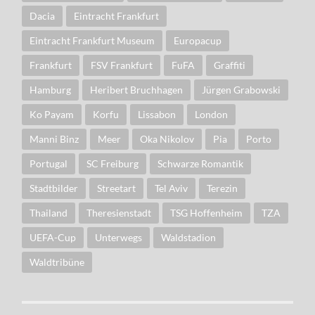
Dacia
Eintracht Frankfurt
Eintracht Frankfurt Museum
Europacup
Frankfurt
FSV Frankfurt
FuFA
Graffiti
Hamburg
Heribert Bruchhagen
Jürgen Grabowski
Ko Payam
Korfu
Lissabon
London
Manni Binz
Meer
Oka Nikolov
Pia
Porto
Portugal
SC Freiburg
Schwarze Romantik
Stadtbilder
Streetart
Tel Aviv
Terezin
Thailand
Theresienstadt
TSG Hoffenheim
TZA
UEFA-Cup
Unterwegs
Waldstadion
Waldtribüne