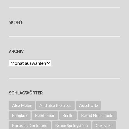
Twitter
Instagram
Facebook
ARCHIV
Archiv
SCHLAGWÖRTER
Alex Meier
And also the trees
Auschwitz
Bangkok
Bembelbar
Berlin
Bernd Hölzenbein
Borussia Dortmund
Bruce Springsteen
Currytest